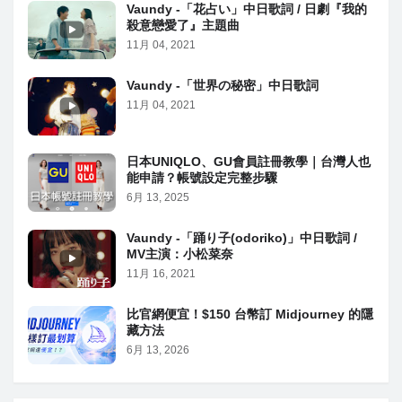
Vaundy -「花占い」中日歌詞 / 日劇『我的
殺意戀愛了』主題曲
11月 04, 2021
Vaundy -「世界の秘密」中日歌詞
11月 04, 2021
日本UNIQLO、GU會員註冊教學｜台灣人也
能申請？帳號設定完整步驟
6月 13, 2025
Vaundy -「踊り子(odoriko)」中日歌詞 /
MV主演：小松菜奈
11月 16, 2021
比官網便宜！$150 台幣訂 Midjourney 的隱
藏方法
6月 13, 2026