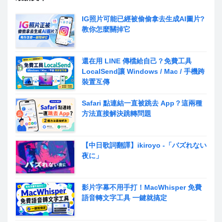
IG照片可能已經被偷偷拿去生成AI圖片?
教你怎麼關掉它
還在用 LINE 傳檔給自己？免費工具
LocalSend讓 Windows / Mac / 手機跨
裝置互傳
Safari 點連結一直被跳去 App？這兩種
方法直接解決跳轉問題
【中日歌詞翻譯】ikiroyo -「バズれない
夜に」
影片字幕不用手打！MacWhisper 免費
語音轉文字工具 一鍵就搞定