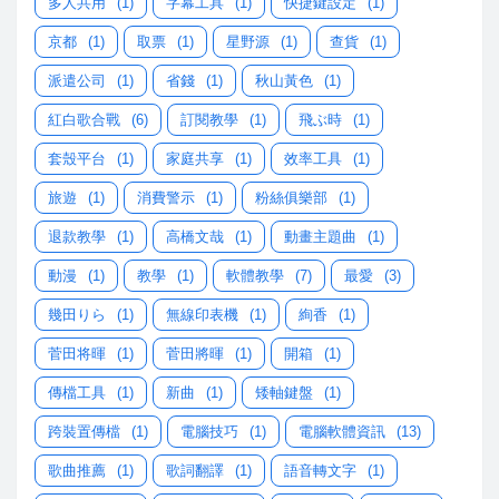
多人共用
(1)
字幕工具
(1)
快捷鍵設定
(1)
京都
(1)
取票
(1)
星野源
(1)
查貨
(1)
派遣公司
(1)
省錢
(1)
秋山黃色
(1)
紅白歌合戰
(6)
訂閱教學
(1)
飛ぶ時
(1)
套殼平台
(1)
家庭共享
(1)
效率工具
(1)
旅遊
(1)
消費警示
(1)
粉絲俱樂部
(1)
退款教學
(1)
高橋文哉
(1)
動畫主題曲
(1)
動漫
(1)
教學
(1)
軟體教學
(7)
最愛
(3)
幾田りら
(1)
無線印表機
(1)
絢香
(1)
菅田将暉
(1)
菅田將暉
(1)
開箱
(1)
傳檔工具
(1)
新曲
(1)
矮軸鍵盤
(1)
跨裝置傳檔
(1)
電腦技巧
(1)
電腦軟體資訊
(13)
歌曲推薦
(1)
歌詞翻譯
(1)
語音轉文字
(1)