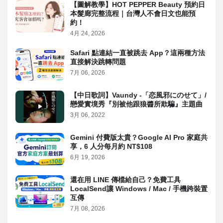
【圖解教學】HOT PEPPER Beauty 預約日
本髮廊完整流程｜台灣人不會日文也能預
約！
4月 24, 2026
Safari 點連結一直被跳去 App？這兩種方法
直接解決跳轉問題
7月 06, 2026
【中日歌詞】Vaundy -「恋風邪にのせて」/
戀愛實境秀『別被他跟狼醬所欺騙』主題曲
3月 06, 2022
Gemini 付費版太貴？Google AI Pro 家庭共
享，6 人分每月約 NT$108
6月 19, 2026
還在用 LINE 傳檔給自己？免費工具
LocalSend讓 Windows / Mac / 手機跨裝置
互傳
7月 08, 2026