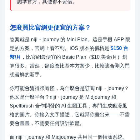
認準官方，其他都不要信。
怎麼買比官網更便宜的方案？
答案就是 niji・journey 的 Mini Plan。這是手機 APP 限
定的方案，官網上看不到。iOS 版本的價格是
$150 台
幣/月
，比官網最便宜的 Basic Plan（$10 美金/月）划
算很多。當然，額度會比基本方案少，比較適合剛入門
想嘗鮮的新手。
你可能會覺得很奇怪，為什麼會是訂閱 niji・journey？
他又是什麼平台？niji・journey 是 Midjourney 和
Spellbrush 合作開發的 AI 生圖工具，專門生成動漫風
格的圖片。你輸入文字描述，它就幫你畫出來——不需
要會畫畫，不需要任何設計軟體。
而 niji・journey 和 Midjourney 共用同一個帳號系統。