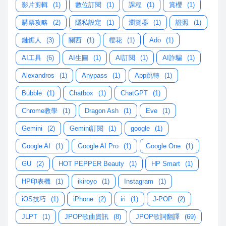
影片剪輯
(1)
數位訂閱
(1)
課程
(1)
賞櫻
(1)
購票攻略
(2)
隱私設定
(1)
瀏覽器
(1)
證照
(1)
鏈鋸人
(3)
關西
(1)
櫻花
(1)
Ado
(1)
AI工具
(6)
AI生圖
(1)
AI訂閱
(1)
AI詐騙
(1)
Alexandros
(1)
Anypass
(1)
App跳轉
(1)
Bubble
(1)
Chatbox
(1)
ChatGPT
(1)
Chrome教學
(1)
Dragon Ash
(1)
Eve
(1)
Gemini
(2)
Gemini訂閱
(1)
google
(1)
Google AI
(1)
Google AI Pro
(1)
Google One
(1)
GU
(2)
HOT PEPPER Beauty
(1)
HP Smart
(1)
HP印表機
(1)
ikiroyo
(1)
Instagram
(1)
iOS技巧
(1)
iPhone
(2)
iri
(1)
J-POP
(2)
JLPT
(1)
JPOP歌曲資訊
(8)
JPOP歌詞翻譯
(69)