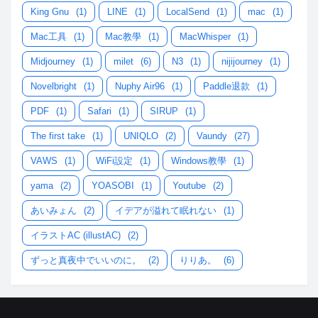
King Gnu
(1)
LINE
(1)
LocalSend
(1)
mac
(1)
Mac工具
(1)
Mac教學
(1)
MacWhisper
(1)
Midjourney
(1)
milet
(6)
N3
(1)
nijijourney
(1)
Novelbright
(1)
Nuphy Air96
(1)
Paddle退款
(1)
PDF
(1)
Safari
(1)
SIRUP
(1)
The first take
(1)
UNIQLO
(2)
Vaundy
(27)
VAWS
(1)
WiFi設定
(1)
Windows教學
(1)
yama
(2)
YOASOBI
(1)
Youtube
(2)
あいみょん
(2)
イデアが溢れて眠れない
(1)
イラストAC (illustAC)
(2)
ずっと真夜中でいいのに。
(2)
りりあ。
(6)