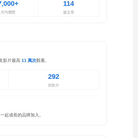
7,000+
114
月均瀏覽
篇文章
單支影片最高
11 萬次
觀看。
292
部影片
迎一起成長的品牌加入。