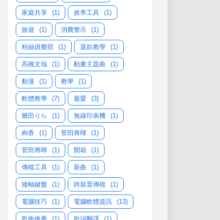
家庭共享
(1)
效率工具
(1)
旅遊
(1)
消費警示
(1)
粉絲俱樂部
(1)
退款教學
(1)
高橋文哉
(1)
動畫主題曲
(1)
動漫
(1)
教學
(1)
軟體教學
(7)
最愛
(3)
幾田りら
(1)
無線印表機
(1)
絢香
(1)
菅田将暉
(1)
菅田將暉
(1)
開箱
(1)
傳檔工具
(1)
新曲
(1)
矮軸鍵盤
(1)
跨裝置傳檔
(1)
電腦技巧
(1)
電腦軟體資訊
(13)
歌曲推薦
(1)
歌詞翻譯
(1)