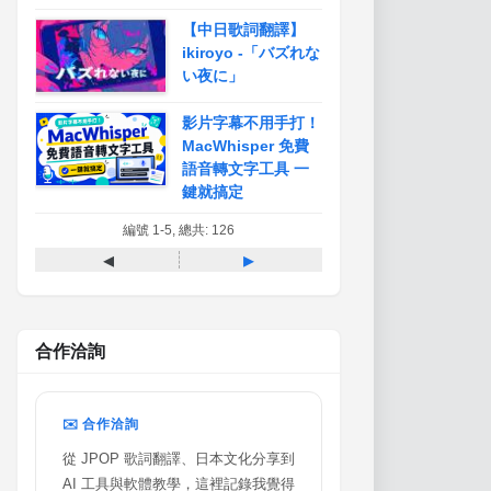
【中日歌詞翻譯】
ikiroyo -「バズれな
い夜に」
影片字幕不用手打！
MacWhisper 免費
語音轉文字工具 一
鍵就搞定
編號 1-5, 總共: 126
◂
▸
合作洽詢
✉️ 合作洽詢
從 JPOP 歌詞翻譯、日本文化分享到
AI 工具與軟體教學，這裡記錄我覺得