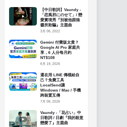
【中日歌詞】Vaundy -
「恋風邪にのせて」/ 戀
愛實境秀『別被他跟狼
醬所欺騙』主題曲
3月 06, 2022
Gemini 付費版太貴？
Google AI Pro 家庭共
享，6 人分每月約
NT$108
6月 19, 2026
還在用 LINE 傳檔給自
己？免費工具
LocalSend讓
Windows / Mac / 手機
跨裝置互傳
7月 08, 2026
Vaundy -「花占い」中
日歌詞 / 日劇『我的殺意
戀愛了』主題曲