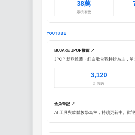
38萬
累積瀏覽
YOUTUBE
BUJAKE JPOP推薦 ↗
JPOP 新歌推薦・紅白歌合戰特輯為主，
3,120
訂閱數
金魚筆記 ↗
AI 工具與軟體教學為主，持續更新中。歡