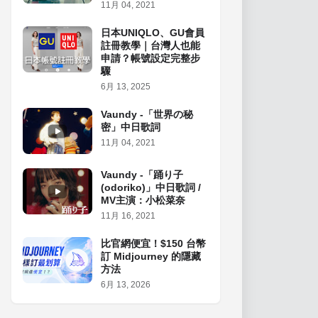
11月 04, 2021
日本UNIQLO、GU會員
註冊教學｜台灣人也能
申請？帳號設定完整步
驟
6月 13, 2025
Vaundy -「世界の秘
密」中日歌詞
11月 04, 2021
Vaundy -「踊り子
(odoriko)」中日歌詞 /
MV主演：小松菜奈
11月 16, 2021
比官網便宜！$150 台幣
訂 Midjourney 的隱藏
方法
6月 13, 2026