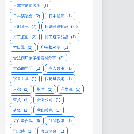
日本電影觀後感
(1)
日本演唱會
(2)
日本髮廊
(1)
日劇資訊
(2)
日劇歌詞翻譯
(23)
打工度假
(2)
打工度假簽證
(1)
本田翼
(1)
印表機教學
(1)
合法商用無版權素材分享
(2)
吉高由里子
(1)
多人共用
(1)
字幕工具
(1)
快捷鍵設定
(1)
京都
(1)
取票
(1)
星野源
(1)
查貨
(1)
派遣公司
(1)
省錢
(1)
秋山黃色
(1)
紅白歌合戰
(6)
訂閱教學
(1)
飛ぶ時
(1)
套殼平台
(1)