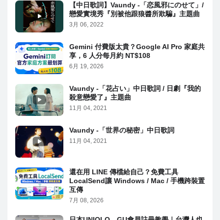
【中日歌詞】Vaundy -「恋風邪にのせて」/
戀愛實境秀『別被他跟狼醬所欺騙』主題曲
3月 06, 2022
Gemini 付費版太貴？Google AI Pro 家庭共
享，6 人分每月約 NT$108
6月 19, 2026
Vaundy -「花占い」中日歌詞 / 日劇『我的
殺意戀愛了』主題曲
11月 04, 2021
Vaundy -「世界の秘密」中日歌詞
11月 04, 2021
還在用 LINE 傳檔給自己？免費工具
LocalSend讓 Windows / Mac / 手機跨裝置
互傳
7月 08, 2026
日本UNIQLO、GU會員註冊教學｜台灣人也