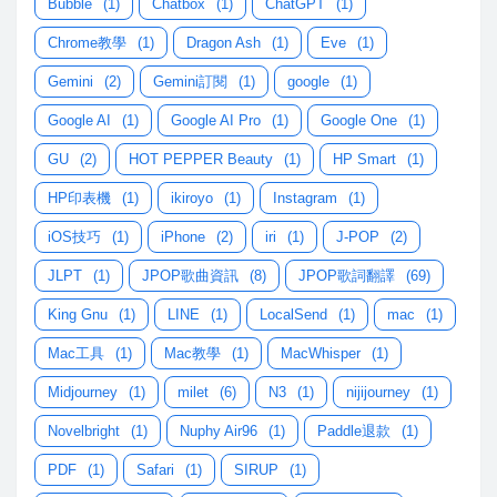
Bubble
(1)
Chatbox
(1)
ChatGPT
(1)
Chrome教學
(1)
Dragon Ash
(1)
Eve
(1)
Gemini
(2)
Gemini訂閱
(1)
google
(1)
Google AI
(1)
Google AI Pro
(1)
Google One
(1)
GU
(2)
HOT PEPPER Beauty
(1)
HP Smart
(1)
HP印表機
(1)
ikiroyo
(1)
Instagram
(1)
iOS技巧
(1)
iPhone
(2)
iri
(1)
J-POP
(2)
JLPT
(1)
JPOP歌曲資訊
(8)
JPOP歌詞翻譯
(69)
King Gnu
(1)
LINE
(1)
LocalSend
(1)
mac
(1)
Mac工具
(1)
Mac教學
(1)
MacWhisper
(1)
Midjourney
(1)
milet
(6)
N3
(1)
nijijourney
(1)
Novelbright
(1)
Nuphy Air96
(1)
Paddle退款
(1)
PDF
(1)
Safari
(1)
SIRUP
(1)