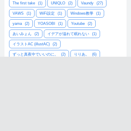
The first take
(1)
UNIQLO
(2)
Vaundy
(27)
VAWS
(1)
WiFi設定
(1)
Windows教學
(1)
yama
(2)
YOASOBI
(1)
Youtube
(2)
あいみょん
(2)
イデアが溢れて眠れない
(1)
イラストAC (illustAC)
(2)
ずっと真夜中でいいのに。
(2)
りりあ。
(6)
JPOP歌詞翻譯,日本相關資訊,AI軟體教學
合作洽詢：
contact@995goldfish.com
About us