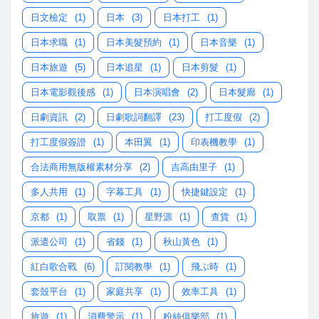
日文檢定
(1)
日本
(3)
日本打工
(1)
日本求職
(1)
日本美髮預約
(1)
日本音樂
(1)
日本旅遊
(5)
日本追星
(1)
日本剪髮
(1)
日本電影觀後感
(1)
日本演唱會
(2)
日本髮廊
(1)
日劇資訊
(2)
日劇歌詞翻譯
(23)
打工度假
(2)
打工度假簽證
(1)
本田翼
(1)
印表機教學
(1)
合法商用無版權素材分享
(2)
吉高由里子
(1)
多人共用
(1)
字幕工具
(1)
快捷鍵設定
(1)
京都
(1)
取票
(1)
星野源
(1)
查貨
(1)
派遣公司
(1)
省錢
(1)
秋山黃色
(1)
紅白歌合戰
(6)
訂閱教學
(1)
飛ぶ時
(1)
套殼平台
(1)
家庭共享
(1)
效率工具
(1)
旅遊
(1)
消費警示
(1)
粉絲俱樂部
(1)