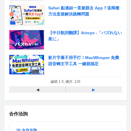
Safari 點連結一直被跳去 App？這兩種
方法直接解決跳轉問題
【中日歌詞翻譯】ikiroyo -「バズれない
夜に」
影片字幕不用手打！MacWhisper 免費
語音轉文字工具 一鍵就搞定
編號 1-5, 總共: 126
◂
▸
合作洽詢
✉️ 合作洽詢