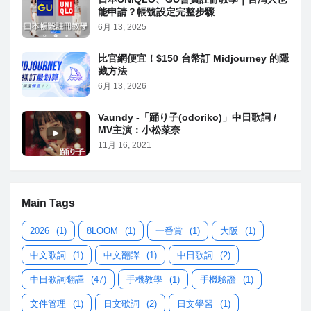
能申請？帳號設定完整步驟
6月 13, 2025
比官網便宜！$150 台幣訂 Midjourney 的隱
藏方法
6月 13, 2026
Vaundy -「踊り子(odoriko)」中日歌詞 /
MV主演：小松菜奈
11月 16, 2021
Main Tags
2026
(1)
8LOOM
(1)
一番賞
(1)
大阪
(1)
中文歌詞
(1)
中文翻譯
(1)
中日歌詞
(2)
中日歌詞翻譯
(47)
手機教學
(1)
手機驗證
(1)
文件管理
(1)
日文歌詞
(2)
日文學習
(1)