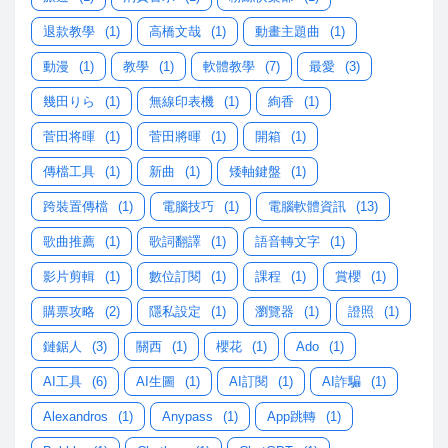
退款教學
(1)
高橋文哉
(1)
動畫主題曲
(1)
動漫
(1)
教學
(1)
軟體教學
(7)
最愛
(3)
幾田りら
(1)
無線印表機
(1)
絢香
(1)
菅田将暉
(1)
菅田將暉
(1)
開箱
(1)
傳檔工具
(1)
新曲
(1)
矮軸鍵盤
(1)
跨裝置傳檔
(1)
電腦技巧
(1)
電腦軟體資訊
(13)
歌曲推薦
(1)
歌詞翻譯
(1)
語音轉文字
(1)
影片剪輯
(1)
數位訂閱
(1)
課程
(1)
賞櫻
(1)
購票攻略
(2)
隱私設定
(1)
瀏覽器
(1)
證照
(1)
鏈鋸人
(3)
關西
(1)
櫻花
(1)
Ado
(1)
AI工具
(6)
AI生圖
(1)
AI訂閱
(1)
AI詐騙
(1)
Alexandros
(1)
Anypass
(1)
App跳轉
(1)