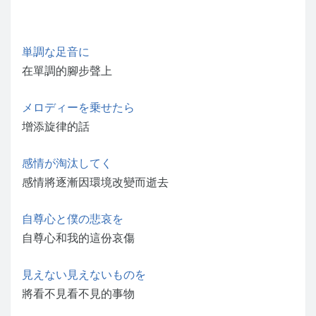
単調な足音に
在單調的腳步聲上
メロディーを乗せたら
增添旋律的話
感情が淘汰してく
感情將逐漸因環境改變而逝去
自尊心と僕の悲哀を
自尊心和我的這份哀傷
見えない見えないものを
將看不見看不見的事物