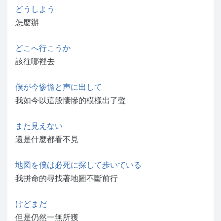
どうしよう
怎麼辦
どこへ行こうか
該往哪裡去
僕が今惨憺と声に出して
我如今以這般悽慘的模樣出了聲
また見えない
還是什麼都看不見
地図を僕は必死に探して歩いている
我拼命的尋找著地圖不斷前行
けどまだ
但是仍然一無所獲