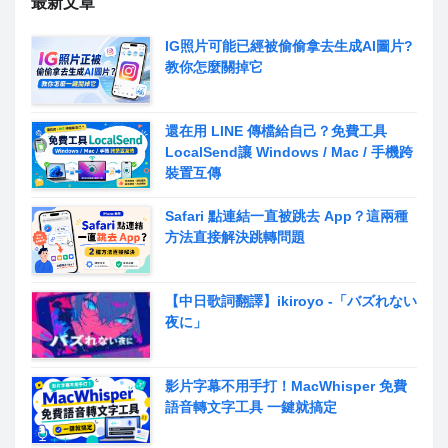
最新文章
IG照片可能已經被偷偷拿去生成AI圖片?
教你怎麼關掉它
還在用 LINE 傳檔給自己？免費工具
LocalSend讓 Windows / Mac / 手機跨
裝置互傳
Safari 點連結一直被跳去 App？這兩種
方法直接解決跳轉問題
【中日歌詞翻譯】ikiroyo -「バズれない
夜に」
影片字幕不用手打！MacWhisper 免費
語音轉文字工具 一鍵就搞定