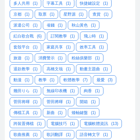
多人共用
(1)
字幕工具
(1)
快捷鍵設定
(1)
京都
(1)
取票
(1)
星野源
(1)
查貨
(1)
派遣公司
(1)
省錢
(1)
秋山黃色
(1)
紅白歌合戰
(6)
訂閱教學
(1)
飛ぶ時
(1)
套殼平台
(1)
家庭共享
(1)
效率工具
(1)
旅遊
(1)
消費警示
(1)
粉絲俱樂部
(1)
退款教學
(1)
高橋文哉
(1)
動畫主題曲
(1)
動漫
(1)
教學
(1)
軟體教學
(7)
最愛
(3)
幾田りら
(1)
無線印表機
(1)
絢香
(1)
菅田将暉
(1)
菅田將暉
(1)
開箱
(1)
傳檔工具
(1)
新曲
(1)
矮軸鍵盤
(1)
跨裝置傳檔
(1)
電腦技巧
(1)
電腦軟體資訊
(13)
歌曲推薦
(1)
歌詞翻譯
(1)
語音轉文字
(1)