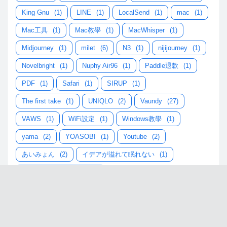
King Gnu
(1)
LINE
(1)
LocalSend
(1)
mac
(1)
Mac工具
(1)
Mac教學
(1)
MacWhisper
(1)
Midjourney
(1)
milet
(6)
N3
(1)
nijijourney
(1)
Novelbright
(1)
Nuphy Air96
(1)
Paddle退款
(1)
PDF
(1)
Safari
(1)
SIRUP
(1)
The first take
(1)
UNIQLO
(2)
Vaundy
(27)
VAWS
(1)
WiFi設定
(1)
Windows教學
(1)
yama
(2)
YOASOBI
(1)
Youtube
(2)
あいみょん
(2)
イデアが溢れて眠れない
(1)
イラストAC (illustAC)
(2)
ずっと真夜中でいいのに。
(2)
りりあ。
(6)