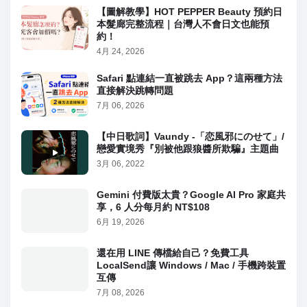
【圖解教學】HOT PEPPER Beauty 預約日
本髮廊完整流程｜台灣人不會日文也能預
約！
4月 24, 2026
Safari 點連結一直被跳去 App？這兩種方法
直接解決跳轉問題
7月 06, 2026
【中日歌詞】Vaundy -「恋風邪にのせて」/
戀愛實境秀『別被他跟狼醬所欺騙』主題曲
3月 06, 2022
Gemini 付費版太貴？Google AI Pro 家庭共
享，6 人分每月約 NT$108
6月 19, 2026
還在用 LINE 傳檔給自己？免費工具
LocalSend讓 Windows / Mac / 手機跨裝置
互傳
7月 08, 2026