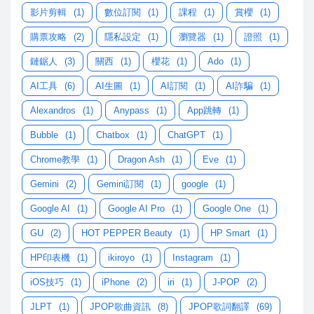
影片剪輯
(1)
數位訂閱
(1)
課程
(1)
賞櫻
(1)
購票攻略
(2)
隱私設定
(1)
瀏覽器
(1)
證照
(1)
鏈鋸人
(3)
關西
(1)
櫻花
(1)
Ado
(1)
AI工具
(6)
AI生圖
(1)
AI訂閱
(1)
AI詐騙
(1)
Alexandros
(1)
Anypass
(1)
App跳轉
(1)
Bubble
(1)
Chatbox
(1)
ChatGPT
(1)
Chrome教學
(1)
Dragon Ash
(1)
Eve
(1)
Gemini
(2)
Gemini訂閱
(1)
google
(1)
Google AI
(1)
Google AI Pro
(1)
Google One
(1)
GU
(2)
HOT PEPPER Beauty
(1)
HP Smart
(1)
HP印表機
(1)
ikiroyo
(1)
Instagram
(1)
iOS技巧
(1)
iPhone
(2)
iri
(1)
J-POP
(2)
JLPT
(1)
JPOP歌曲資訊
(8)
JPOP歌詞翻譯
(69)