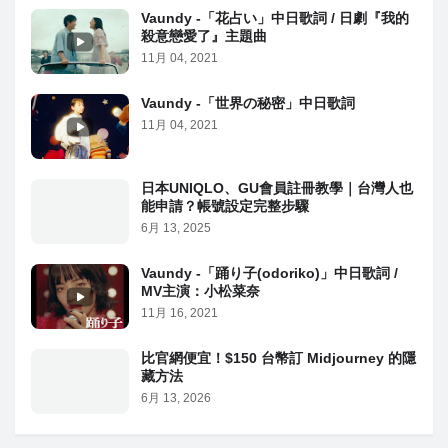
Vaundy -「花占い」中日歌詞 / 日劇『我的
殺意戀愛了』主題曲
11月 04, 2021
Vaundy -「世界の秘密」中日歌詞
11月 04, 2021
日本UNIQLO、GU會員註冊教學｜台灣人也
能申請？帳號設定完整步驟
6月 13, 2025
Vaundy -「踊り子(odoriko)」中日歌詞 /
MV主演：小松菜奈
11月 16, 2021
比官網便宜！$150 台幣訂 Midjourney 的隱
藏方法
6月 13, 2026